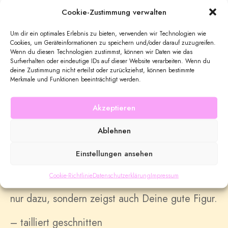
Cookie-Zustimmung verwalten
Um dir ein optimales Erlebnis zu bieten, verwenden wir Technologien wie
Cookies, um Geräteinformationen zu speichern und/oder darauf zuzugreifen.
Wenn du diesen Technologien zustimmst, können wir Daten wie das
Surfverhalten oder eindeutige IDs auf dieser Website verarbeiten. Wenn du
UNVAXXED BIRD
deine Zustimmung nicht erteilst oder zurückziehst, können bestimmte
Merkmale und Funktionen beeinträchtigt werden.
SKU
N/A
Kategorien
Damen
,
T-Shirts
Akzeptieren
Ablehnen
Einstellungen ansehen
DESCRIPTION
Cookie-Richtlinie
Datenschutzerklärung
Impressum
Mit unserem UNVAXXED BIRD gehörst Du nicht
nur dazu, sondern zeigst auch Deine gute Figur.
– tailliert geschnitten