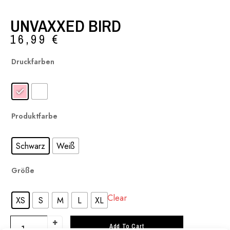
UNVAXXED BIRD
16,99
€
: Rosa
Druckfarben
: Schwarz
Produktfarbe
Schwarz
Weiß
: XS
Größe
Clear
XS
S
M
L
XL
Add To Cart