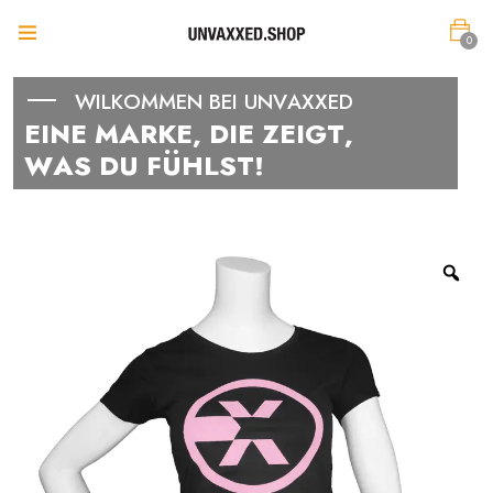
0
W
I
L
K
O
M
M
E
N
B
E
I
U
N
V
A
X
X
E
D
E
I
N
E
M
A
R
K
E
,
D
I
E
Z
E
I
G
T
,
W
A
S
D
U
F
Ü
H
L
S
T
!