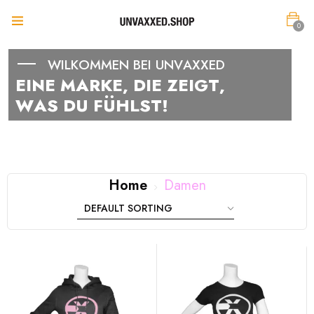
0
W
I
L
K
O
M
M
E
N
B
E
I
U
N
V
A
X
X
E
D
E
I
N
E
M
A
R
K
E
,
D
I
E
Z
E
I
G
T
,
W
A
S
D
U
F
Ü
H
L
S
T
!
Home
Damen