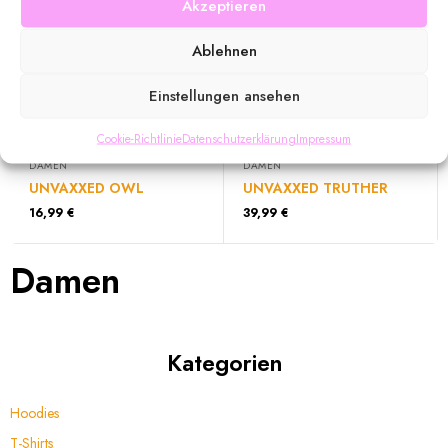
Akzeptieren
Ablehnen
Einstellungen ansehen
Kein Mehrwertsteuerausweis, da Kleinunternehmer nach
Kein Mehrwertsteuerausweis, da Kleinunternehmer nach
§19 (1) UStG.
§19 (1) UStG.
zzgl.
Versandkosten
zzgl.
Versandkosten
Cookie-Richtlinie
Datenschutzerklärung
Impressum
DAMEN
DAMEN
UNVAXXED OWL
UNVAXXED TRUTHER
16,99
€
39,99
€
Damen
Kategorien
Hoodies
T-Shirts