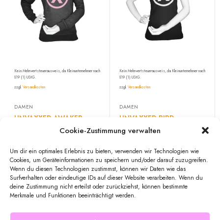
Kein Mehrwertsteuerausweis, da Kleinunternehmer nach
Kein Mehrwertsteuerausweis, da Kleinunternehmer nach
§19 (1) UStG.
§19 (1) UStG.
zzgl.
Versandkosten
zzgl.
Versandkosten
DAMEN
DAMEN
UNVAXXED AWAKER
UNVAXXED BIRD
Cookie-Zustimmung verwalten
39,99
€
16,99
€
Um dir ein optimales Erlebnis zu bieten, verwenden wir Technologien wie
Cookies, um Geräteinformationen zu speichern und/oder darauf zuzugreifen.
Wenn du diesen Technologien zustimmst, können wir Daten wie das
Surfverhalten oder eindeutige IDs auf dieser Website verarbeiten. Wenn du
deine Zustimmung nicht erteilst oder zurückziehst, können bestimmte
Merkmale und Funktionen beeinträchtigt werden.