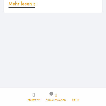
viverra diam congue tristique pellentesque. Proin efficitur est vel
Mehr lesen
lectus ultrices rhoncus eu ut lacus. In gravida leo at justo lobortis,
vitae aliquet justo vehicula. Maecenas at ...
0
STARTSEITE
EINKAUFSWAGEN
MEHR